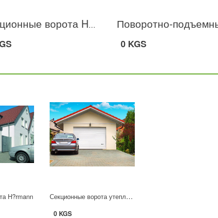
Секционные ворота H?rmann
KGS
0 KGS
Секционные ворота утепленные гофрированные
та H?rmann
0 KGS