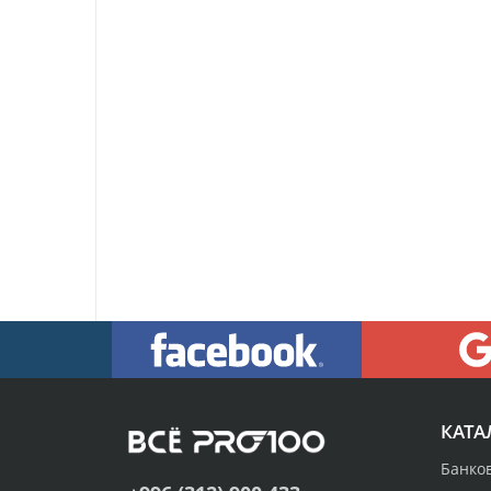
КАТА
Банко