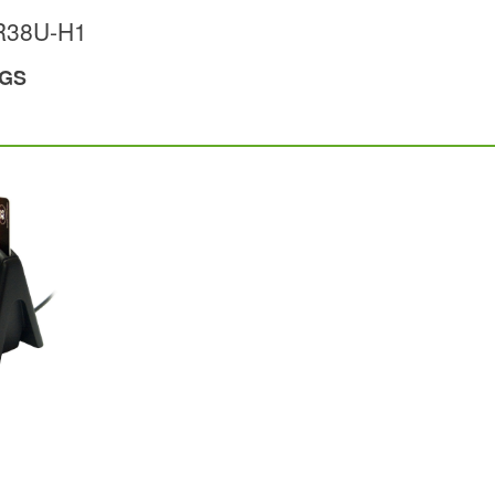
R38U-H1
KGS