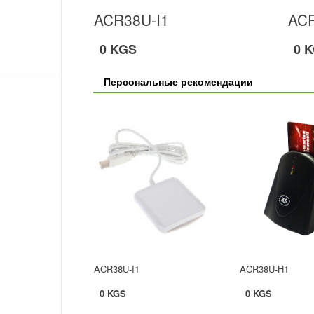
ACR38U-I1
AC
0 KGS
0 
Персональные рекомендации
ACR38U-I1
ACR38U-H1
0 KGS
0 KGS