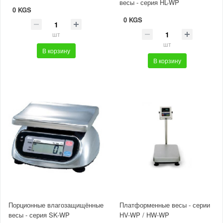
весы - серия HL-WP
0 KGS
0 KGS
шт
шт
В корзину
В корзину
Порционные влагозащищённые
Платформенные весы - серии
весы - серия SK-WP
HV-WP / HW-WP