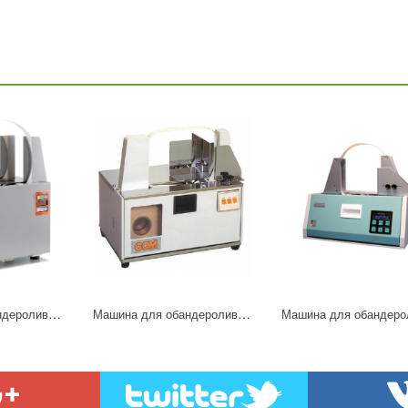
Машина для обандероливания COM BBF
Машина для обандероливания COM JD 240