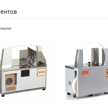
ментов
ковщики